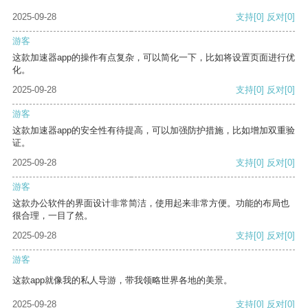
2025-09-28
支持
[0]
反对
[0]
游客
这款加速器app的操作有点复杂，可以简化一下，比如将设置页面进行优
化。
2025-09-28
支持
[0]
反对
[0]
游客
这款加速器app的安全性有待提高，可以加强防护措施，比如增加双重验
证。
2025-09-28
支持
[0]
反对
[0]
游客
这款办公软件的界面设计非常简洁，使用起来非常方便。功能的布局也
很合理，一目了然。
2025-09-28
支持
[0]
反对
[0]
游客
这款app就像我的私人导游，带我领略世界各地的美景。
2025-09-28
支持
[0]
反对
[0]