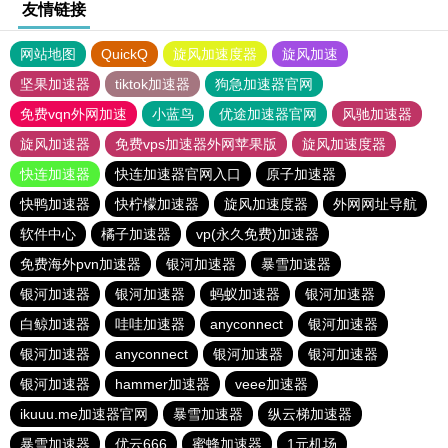
友情链接
网站地图
QuickQ
旋风加速度器
旋风加速
坚果加速器
tiktok加速器
狗急加速器官网
免费vqn外网加速
小蓝鸟
优途加速器官网
风驰加速器
旋风加速器
免费vps加速器外网苹果版
旋风加速度器
快连加速器
快连加速器官网入口
原子加速器
快鸭加速器
快柠檬加速器
旋风加速度器
外网网址导航
软件中心
橘子加速器
vp(永久免费)加速器
免费海外pvn加速器
银河加速器
暴雪加速器
银河加速器
银河加速器
蚂蚁加速器
银河加速器
白鲸加速器
哇哇加速器
anyconnect
银河加速器
银河加速器
anyconnect
银河加速器
银河加速器
银河加速器
hammer加速器
veee加速器
ikuuu.me加速器官网
暴雪加速器
纵云梯加速器
暴雪加速器
优云666
蜜蜂加速器
1元机场