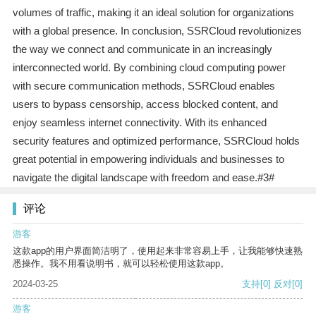
volumes of traffic, making it an ideal solution for organizations
with a global presence. In conclusion, SSRCloud revolutionizes
the way we connect and communicate in an increasingly
interconnected world. By combining cloud computing power
with secure communication methods, SSRCloud enables
users to bypass censorship, access blocked content, and
enjoy seamless internet connectivity. With its enhanced
security features and optimized performance, SSRCloud holds
great potential in empowering individuals and businesses to
navigate the digital landscape with freedom and ease.#3#
评论
游客
这款app的用户界面简洁明了，使用起来非常容易上手，让我能够快速熟
悉操作。我不用看说明书，就可以轻松使用这款app。
2024-03-25
支持
[0]
反对
[0]
游客