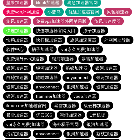
坚果加速器
tiktok加速器
狗急加速器官网
免费vqn外网加速
小蓝鸟
优途加速器官网
风驰加速器
旋风加速器
免费vps加速器外网苹果版
旋风加速度器
快连加速器
快连加速器官网入口
原子加速器
快鸭加速器
快柠檬加速器
旋风加速度器
外网网址导航
软件中心
橘子加速器
vp(永久免费)加速器
免费海外pvn加速器
银河加速器
暴雪加速器
银河加速器
银河加速器
蚂蚁加速器
银河加速器
白鲸加速器
哇哇加速器
anyconnect
银河加速器
银河加速器
anyconnect
银河加速器
银河加速器
银河加速器
hammer加速器
veee加速器
ikuuu.me加速器官网
暴雪加速器
纵云梯加速器
暴雪加速器
优云666
蜜蜂加速器
1元机场
vp(永久免费)加速器
海外梯子官网
银河加速器
海鸥加速器
anyconnect
银河加速器
荔枝加速器