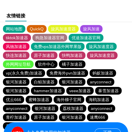
友情链接
网站地图
QuickQ
旋风加速度器
旋风加速
tiktok加速器
狗急加速器官网
优途加速器官网
风驰加速器
免费vps加速器外网苹果版
旋风加速度器
快连加速器
原子加速器
快鸭加速器
旋风加速度器
外网网址导航
软件中心
橘子加速器
vp(永久免费)加速器
免费海外pvn加速器
蚂蚁加速器
银河加速器
白鲸加速器
银河加速器
anyconnect
银河加速器
hammer加速器
veee加速器
暴雪加速器
优云666
蜜蜂加速器
海外梯子官网
海鸥加速器
anyconnect
银河加速器
荔枝加速器
anyconnect
青柠加速器
原子加速器
银河加速器
速鹰666
番石榴加速器
abc加速器