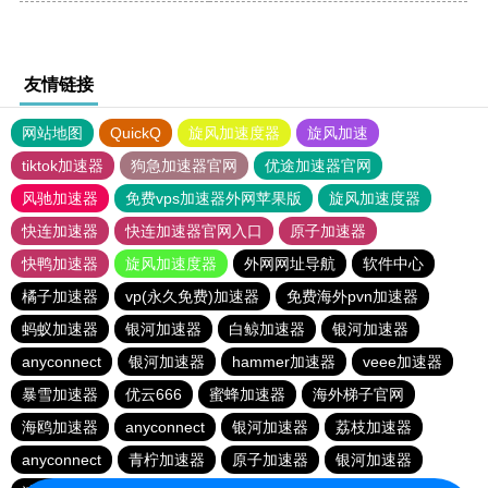
友情链接
网站地图
QuickQ
旋风加速度器
旋风加速
tiktok加速器
狗急加速器官网
优途加速器官网
风驰加速器
免费vps加速器外网苹果版
旋风加速度器
快连加速器
快连加速器官网入口
原子加速器
快鸭加速器
旋风加速度器
外网网址导航
软件中心
橘子加速器
vp(永久免费)加速器
免费海外pvn加速器
蚂蚁加速器
银河加速器
白鲸加速器
银河加速器
anyconnect
银河加速器
hammer加速器
veee加速器
暴雪加速器
优云666
蜜蜂加速器
海外梯子官网
海鸥加速器
anyconnect
银河加速器
荔枝加速器
anyconnect
青柠加速器
原子加速器
银河加速器