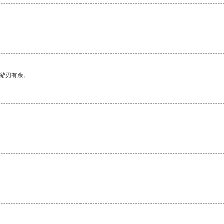
。
中游刃有余。