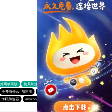
支持
[0]
反对
[0]
支持
[0]
反对
[0]
器外网苹果版
旋风加速度器
快连加速器
免费海外pvn加速器
蚂蚁加速器
银河加速器
白鲸加速器
海鸥加速器
anyconnect
银河加速器
荔枝加速器