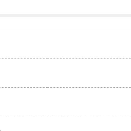
。
。
。