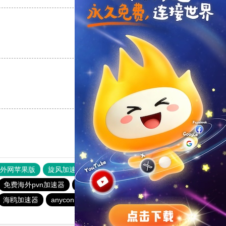
支持
[0]
反对
[0]
支持
[0]
反对
[0]
器外网苹果版
旋风加速度器
快连加速器
免费海外pvn加速器
蚂蚁加速器
银河加速器
白鲸加速器
海鸥加速器
anyconnect
银河加速器
荔枝加速器