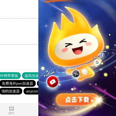
支持
[0]
反对
[0]
支持
[0]
反对
[0]
器外网苹果版
旋风加速度器
快连加速器
免费海外pvn加速器
蚂蚁加速器
银河加速器
白鲸加速器
海鸥加速器
anyconnect
银河加速器
荔枝加速器
0.277755s
排行
推荐