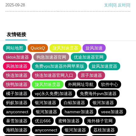
2025-09-28
支持
[0]
反对
[0]
友情链接
网站地图
QuickQ
旋风加速度器
旋风加速
tiktok加速器
狗急加速器官网
优途加速器官网
风驰加速器
免费vps加速器外网苹果版
旋风加速度器
快连加速器
快连加速器官网入口
原子加速器
快鸭加速器
旋风加速度器
外网网址导航
软件中心
橘子加速器
vp(永久免费)加速器
免费海外pvn加速器
蚂蚁加速器
银河加速器
白鲸加速器
银河加速器
anyconnect
银河加速器
hammer加速器
veee加速器
暴雪加速器
优云666
蜜蜂加速器
海外梯子官网
海鸥加速器
anyconnect
银河加速器
荔枝加速器