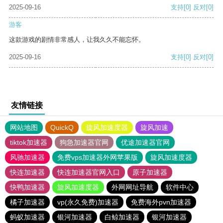
2025-09-16
支持
[0]
反对
[0]
游客
这款游戏的剧情非常感人，让我久久不能忘怀。
2025-09-16
支持
[0]
反对
[0]
友情链接
网站地图
QuickQ
旋风加速度器
旋风加速
tiktok加速器
狗急加速器官网
优途加速器官网
风驰加速器
免费vps加速器外网苹果版
旋风加速度器
快连加速器
快连加速器官网入口
原子加速器
快鸭加速器
旋风加速度器
外网网址导航
软件中心
橘子加速器
vp(永久免费)加速器
免费海外pvn加速器
蚂蚁加速器
银河加速器
白鲸加速器
银河加速器