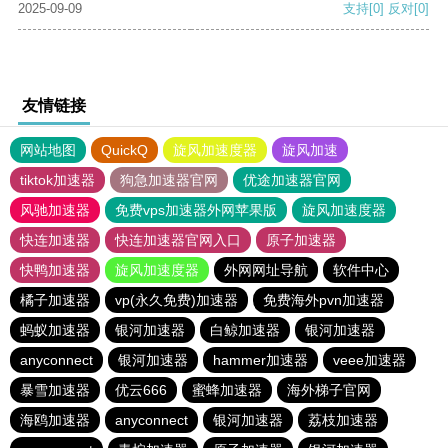
2025-09-09
支持
[0]
反对
[0]
友情链接
网站地图
QuickQ
旋风加速度器
旋风加速
tiktok加速器
狗急加速器官网
优途加速器官网
风驰加速器
免费vps加速器外网苹果版
旋风加速度器
快连加速器
快连加速器官网入口
原子加速器
快鸭加速器
旋风加速度器
外网网址导航
软件中心
橘子加速器
vp(永久免费)加速器
免费海外pvn加速器
蚂蚁加速器
银河加速器
白鲸加速器
银河加速器
anyconnect
银河加速器
hammer加速器
veee加速器
暴雪加速器
优云666
蜜蜂加速器
海外梯子官网
海鸥加速器
anyconnect
银河加速器
荔枝加速器