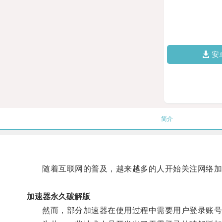
安
简介
随着互联网的普及，越来越多的人开始关注网络加
加速器永久破解版
然而，部分加速器在使用过程中需要用户登录账号