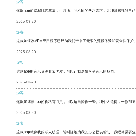
游客
这款app的课程非常丰富，可以满足我不同的学习需求，让我能够找到自
2025-08-20
游客
这款加速器VPM应用程序已经为我们带来了无限的流畅体验和安全性保护
2025-08-20
游客
这款app的音乐资源非常优质，可以让我尽情享受音乐的魅力。
2025-08-20
游客
这款加速器app的价格有点贵，可以适当降低一些。我个人觉得，一款加速
2025-08-20
游客
这款app就像我的私人助理，随时随地为我的办公提供帮助。我经常需要查