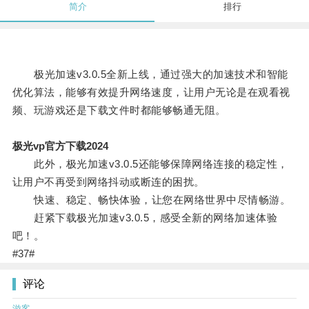
简介
排行
极光加速v3.0.5全新上线，通过强大的加速技术和智能
优化算法，能够有效提升网络速度，让用户无论是在观看视
频、玩游戏还是下载文件时都能够畅通无阻。
极光vp官方下载2024
此外，极光加速v3.0.5还能够保障网络连接的稳定性，
让用户不再受到网络抖动或断连的困扰。
快速、稳定、畅快体验，让您在网络世界中尽情畅游。
赶紧下载极光加速v3.0.5，感受全新的网络加速体验
吧！。
#37#
评论
游客