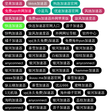
坚果加速器
tiktok加速器
狗急加速器官网
免费vqn外网加速
小蓝鸟
优途加速器官网
风驰加速器
旋风加速器
免费vps加速器外网苹果版
旋风加速度器
快连加速器
快连加速器官网入口
原子加速器
快鸭加速器
旋风加速度器
外网网址导航
软件中心
橘子加速器
vp(永久免费)加速器
免费海外pvn加速器
银河加速器
暴雪加速器
银河加速器
银河加速器
蚂蚁加速器
银河加速器
白鲸加速器
哇哇加速器
anyconnect
银河加速器
银河加速器
anyconnect
银河加速器
银河加速器
银河加速器
hammer加速器
veee加速器
ikuuu.me加速器官网
暴雪加速器
纵云梯加速器
暴雪加速器
优云666
蜜蜂加速器
1元机场
vp(永久免费)加速器
海外梯子官网
银河加速器
海鸥加速器
anyconnect
银河加速器
荔枝加速器
anyconnect
青柠加速器
原子加速器
银河加速器