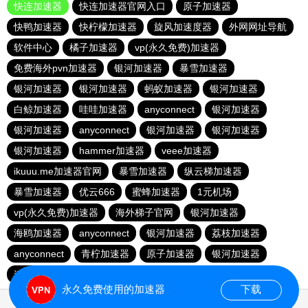
快连加速器
快连加速器官网入口
原子加速器
快鸭加速器
快柠檬加速器
旋风加速度器
外网网址导航
软件中心
橘子加速器
vp(永久免费)加速器
免费海外pvn加速器
银河加速器
暴雪加速器
银河加速器
银河加速器
蚂蚁加速器
银河加速器
白鲸加速器
哇哇加速器
anyconnect
银河加速器
银河加速器
anyconnect
银河加速器
银河加速器
银河加速器
hammer加速器
veee加速器
ikuuu.me加速器官网
暴雪加速器
纵云梯加速器
暴雪加速器
优云666
蜜蜂加速器
1元机场
vp(永久免费)加速器
海外梯子官网
银河加速器
海鸥加速器
anyconnect
银河加速器
荔枝加速器
anyconnect
青柠加速器
原子加速器
银河加速器
速鹰666
番石榴加速器
abc加速器
永久免费使用的加速器
下载