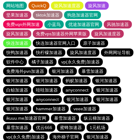
网站地图
QuickQ
旋风加速度器
旋风加速
坚果加速器
tiktok加速器
狗急加速器官网
免费vqn外网加速
小蓝鸟
优途加速器官网
风驰加速器
旋风加速器
免费vps加速器外网苹果版
旋风加速度器
快连加速器
快连加速器官网入口
原子加速器
快鸭加速器
快柠檬加速器
旋风加速度器
外网网址导航
软件中心
橘子加速器
vp(永久免费)加速器
免费海外pvn加速器
银河加速器
暴雪加速器
银河加速器
银河加速器
蚂蚁加速器
银河加速器
白鲸加速器
哇哇加速器
anyconnect
银河加速器
银河加速器
anyconnect
银河加速器
银河加速器
银河加速器
hammer加速器
veee加速器
ikuuu.me加速器官网
暴雪加速器
纵云梯加速器
暴雪加速器
优云666
蜜蜂加速器
1元机场
vp(永久免费)加速器
海外梯子官网
银河加速器