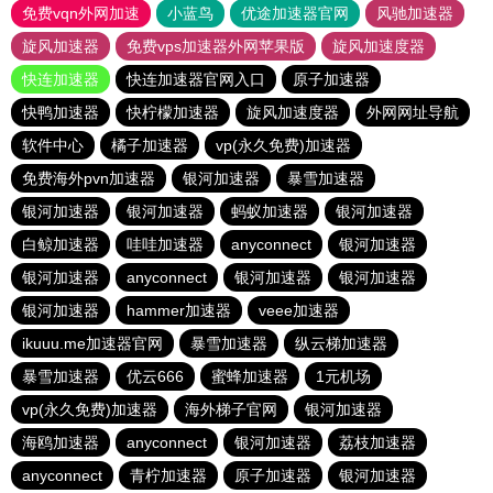
免费vqn外网加速
小蓝鸟
优途加速器官网
风驰加速器
旋风加速器
免费vps加速器外网苹果版
旋风加速度器
快连加速器
快连加速器官网入口
原子加速器
快鸭加速器
快柠檬加速器
旋风加速度器
外网网址导航
软件中心
橘子加速器
vp(永久免费)加速器
免费海外pvn加速器
银河加速器
暴雪加速器
银河加速器
银河加速器
蚂蚁加速器
银河加速器
白鲸加速器
哇哇加速器
anyconnect
银河加速器
银河加速器
anyconnect
银河加速器
银河加速器
银河加速器
hammer加速器
veee加速器
ikuuu.me加速器官网
暴雪加速器
纵云梯加速器
暴雪加速器
优云666
蜜蜂加速器
1元机场
vp(永久免费)加速器
海外梯子官网
银河加速器
海鸥加速器
anyconnect
银河加速器
荔枝加速器
anyconnect
青柠加速器
原子加速器
银河加速器