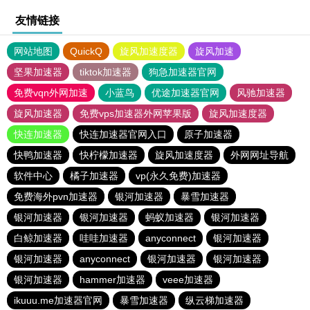
友情链接
网站地图
QuickQ
旋风加速度器
旋风加速
坚果加速器
tiktok加速器
狗急加速器官网
免费vqn外网加速
小蓝鸟
优途加速器官网
风驰加速器
旋风加速器
免费vps加速器外网苹果版
旋风加速度器
快连加速器
快连加速器官网入口
原子加速器
快鸭加速器
快柠檬加速器
旋风加速度器
外网网址导航
软件中心
橘子加速器
vp(永久免费)加速器
免费海外pvn加速器
银河加速器
暴雪加速器
银河加速器
银河加速器
蚂蚁加速器
银河加速器
白鲸加速器
哇哇加速器
anyconnect
银河加速器
银河加速器
anyconnect
银河加速器
银河加速器
银河加速器
hammer加速器
veee加速器
ikuuu.me加速器官网
暴雪加速器
纵云梯加速器