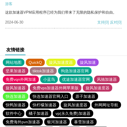
游客
这款加速器VPM应用程序已经为我们带来了无限的隐私保护和自由。
2024-06-30
支持
[0]
反对
[0]
友情链接
网站地图
QuickQ
旋风加速度器
旋风加速
坚果加速器
tiktok加速器
狗急加速器官网
免费vqn外网加速
小蓝鸟
优途加速器官网
风驰加速器
旋风加速器
免费vps加速器外网苹果版
旋风加速度器
快连加速器
快连加速器官网入口
原子加速器
快鸭加速器
快柠檬加速器
旋风加速度器
外网网址导航
软件中心
橘子加速器
vp(永久免费)加速器
免费海外pvn加速器
银河加速器
暴雪加速器