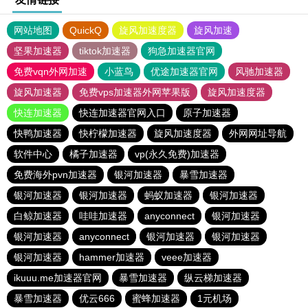
网站地图
QuickQ
旋风加速度器
旋风加速
坚果加速器
tiktok加速器
狗急加速器官网
免费vqn外网加速
小蓝鸟
优途加速器官网
风驰加速器
旋风加速器
免费vps加速器外网苹果版
旋风加速度器
快连加速器
快连加速器官网入口
原子加速器
快鸭加速器
快柠檬加速器
旋风加速度器
外网网址导航
软件中心
橘子加速器
vp(永久免费)加速器
免费海外pvn加速器
银河加速器
暴雪加速器
银河加速器
银河加速器
蚂蚁加速器
银河加速器
白鲸加速器
哇哇加速器
anyconnect
银河加速器
银河加速器
anyconnect
银河加速器
银河加速器
银河加速器
hammer加速器
veee加速器
ikuuu.me加速器官网
暴雪加速器
纵云梯加速器
暴雪加速器
优云666
蜜蜂加速器
1元机场