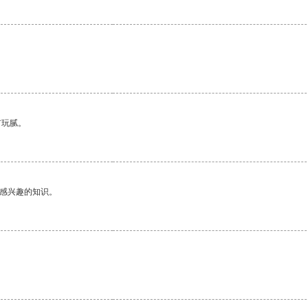
有玩腻。
己感兴趣的知识。
。