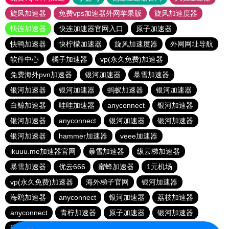
旋风加速器
免费vps加速器外网苹果版
旋风加速度器
快连加速器
快连加速器官网入口
原子加速器
快鸭加速器
快柠檬加速器
旋风加速度器
外网网址导航
软件中心
橘子加速器
vp(永久免费)加速器
免费海外pvn加速器
银河加速器
暴雪加速器
银河加速器
银河加速器
蚂蚁加速器
银河加速器
白鲸加速器
哇哇加速器
anyconnect
银河加速器
银河加速器
anyconnect
银河加速器
银河加速器
银河加速器
hammer加速器
veee加速器
ikuuu.me加速器官网
暴雪加速器
纵云梯加速器
暴雪加速器
优云666
蜜蜂加速器
1元机场
vp(永久免费)加速器
海外梯子官网
银河加速器
海鸥加速器
anyconnect
银河加速器
荔枝加速器
anyconnect
青柠加速器
原子加速器
银河加速器
速鹰666
番石榴加速器
abc加速器