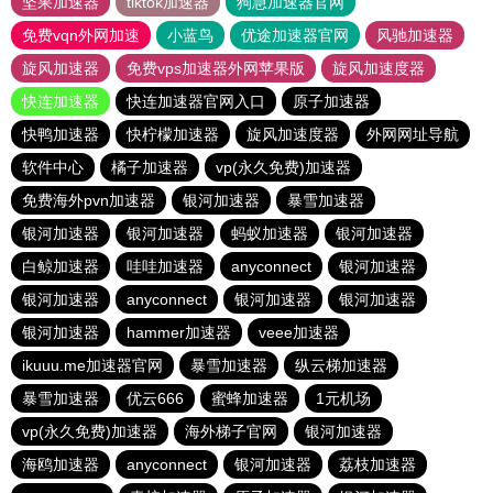
坚果加速器
tiktok加速器
狗急加速器官网
免费vqn外网加速
小蓝鸟
优途加速器官网
风驰加速器
旋风加速器
免费vps加速器外网苹果版
旋风加速度器
快连加速器
快连加速器官网入口
原子加速器
快鸭加速器
快柠檬加速器
旋风加速度器
外网网址导航
软件中心
橘子加速器
vp(永久免费)加速器
免费海外pvn加速器
银河加速器
暴雪加速器
银河加速器
银河加速器
蚂蚁加速器
银河加速器
白鲸加速器
哇哇加速器
anyconnect
银河加速器
银河加速器
anyconnect
银河加速器
银河加速器
银河加速器
hammer加速器
veee加速器
ikuuu.me加速器官网
暴雪加速器
纵云梯加速器
暴雪加速器
优云666
蜜蜂加速器
1元机场
vp(永久免费)加速器
海外梯子官网
银河加速器
海鸥加速器
anyconnect
银河加速器
荔枝加速器