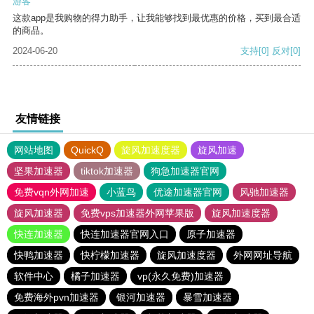
游客
这款app是我购物的得力助手，让我能够找到最优惠的价格，买到最合适
的商品。
2024-06-20
支持
[0]
反对
[0]
友情链接
网站地图
QuickQ
旋风加速度器
旋风加速
坚果加速器
tiktok加速器
狗急加速器官网
免费vqn外网加速
小蓝鸟
优途加速器官网
风驰加速器
旋风加速器
免费vps加速器外网苹果版
旋风加速度器
快连加速器
快连加速器官网入口
原子加速器
快鸭加速器
快柠檬加速器
旋风加速度器
外网网址导航
软件中心
橘子加速器
vp(永久免费)加速器
免费海外pvn加速器
银河加速器
暴雪加速器