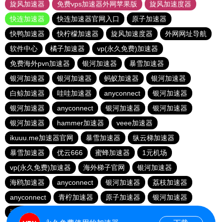
旋风加速器
免费vps加速器外网苹果版
旋风加速度器
快连加速器
快连加速器官网入口
原子加速器
快鸭加速器
快柠檬加速器
旋风加速度器
外网网址导航
软件中心
橘子加速器
vp(永久免费)加速器
免费海外pvn加速器
银河加速器
暴雪加速器
银河加速器
银河加速器
蚂蚁加速器
银河加速器
白鲸加速器
哇哇加速器
anyconnect
银河加速器
银河加速器
anyconnect
银河加速器
银河加速器
银河加速器
hammer加速器
veee加速器
ikuuu.me加速器官网
暴雪加速器
纵云梯加速器
暴雪加速器
优云666
蜜蜂加速器
1元机场
vp(永久免费)加速器
海外梯子官网
银河加速器
海鸥加速器
anyconnect
银河加速器
荔枝加速器
anyconnect
青柠加速器
原子加速器
银河加速器
速鹰666
番石榴加速器
abc加速器