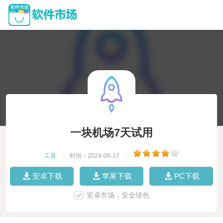
一块机场7天试用
工具
|
时间：2024-06-17
|
安卓下载
苹果下载
PC下载
安卓市场，安全绿色