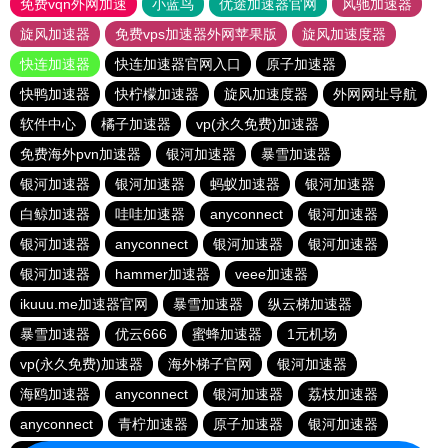
免费vqn外网加速
小蓝鸟
优途加速器官网
风驰加速器
旋风加速器
免费vps加速器外网苹果版
旋风加速度器
快连加速器
快连加速器官网入口
原子加速器
快鸭加速器
快柠檬加速器
旋风加速度器
外网网址导航
软件中心
橘子加速器
vp(永久免费)加速器
免费海外pvn加速器
银河加速器
暴雪加速器
银河加速器
银河加速器
蚂蚁加速器
银河加速器
白鲸加速器
哇哇加速器
anyconnect
银河加速器
银河加速器
anyconnect
银河加速器
银河加速器
银河加速器
hammer加速器
veee加速器
ikuuu.me加速器官网
暴雪加速器
纵云梯加速器
暴雪加速器
优云666
蜜蜂加速器
1元机场
vp(永久免费)加速器
海外梯子官网
银河加速器
海鸥加速器
anyconnect
银河加速器
荔枝加速器
anyconnect
青柠加速器
原子加速器
银河加速器