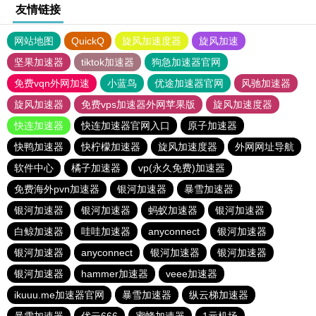
友情链接
网站地图
QuickQ
旋风加速度器
旋风加速
坚果加速器
tiktok加速器
狗急加速器官网
免费vqn外网加速
小蓝鸟
优途加速器官网
风驰加速器
旋风加速器
免费vps加速器外网苹果版
旋风加速度器
快连加速器
快连加速器官网入口
原子加速器
快鸭加速器
快柠檬加速器
旋风加速度器
外网网址导航
软件中心
橘子加速器
vp(永久免费)加速器
免费海外pvn加速器
银河加速器
暴雪加速器
银河加速器
银河加速器
蚂蚁加速器
银河加速器
白鲸加速器
哇哇加速器
anyconnect
银河加速器
银河加速器
anyconnect
银河加速器
银河加速器
银河加速器
hammer加速器
veee加速器
ikuuu.me加速器官网
暴雪加速器
纵云梯加速器