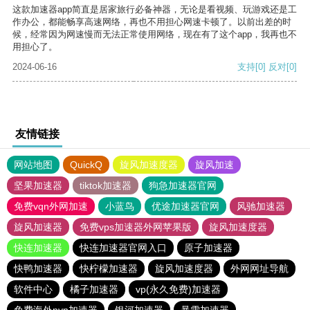
这款加速器app简直是居家旅行必备神器，无论是看视频、玩游戏还是工
作办公，都能畅享高速网络，再也不用担心网速卡顿了。以前出差的时
候，经常因为网速慢而无法正常使用网络，现在有了这个app，我再也不
用担心了。
2024-06-16
支持
[0]
反对
[0]
友情链接
网站地图
QuickQ
旋风加速度器
旋风加速
坚果加速器
tiktok加速器
狗急加速器官网
免费vqn外网加速
小蓝鸟
优途加速器官网
风驰加速器
旋风加速器
免费vps加速器外网苹果版
旋风加速度器
快连加速器
快连加速器官网入口
原子加速器
快鸭加速器
快柠檬加速器
旋风加速度器
外网网址导航
软件中心
橘子加速器
vp(永久免费)加速器