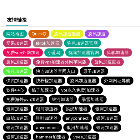
友情链接
网站地图
QuickQ
旋风加速度器
旋风加速
坚果加速器
tiktok加速器
狗急加速器官网
免费vqn外网加速
小蓝鸟
优途加速器官网
风驰加速器
旋风加速器
免费vps加速器外网苹果版
旋风加速度器
快连加速器
快连加速器官网入口
原子加速器
快鸭加速器
快柠檬加速器
旋风加速度器
外网网址导航
软件中心
橘子加速器
vp(永久免费)加速器
免费海外pvn加速器
银河加速器
暴雪加速器
银河加速器
银河加速器
蚂蚁加速器
银河加速器
白鲸加速器
哇哇加速器
anyconnect
银河加速器
银河加速器
anyconnect
银河加速器
银河加速器
银河加速器
hammer加速器
veee加速器