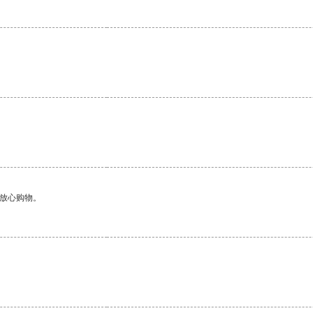
。
够放心购物。