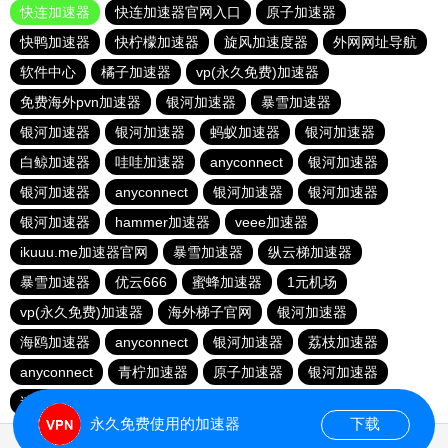
快连加速器
快连加速器官网入口
原子加速器
快鸭加速器
快柠檬加速器
旋风加速度器
外网网址导航
软件中心
橘子加速器
vp(永久免费)加速器
免费海外pvn加速器
银河加速器
暴雪加速器
银河加速器
银河加速器
蚂蚁加速器
银河加速器
白鲸加速器
哇哇加速器
anyconnect
银河加速器
银河加速器
anyconnect
银河加速器
银河加速器
银河加速器
hammer加速器
veee加速器
ikuuu.me加速器官网
暴雪加速器
纵云梯加速器
暴雪加速器
优云666
蜜蜂加速器
1元机场
vp(永久免费)加速器
海外梯子官网
银河加速器
海鸥加速器
anyconnect
银河加速器
荔枝加速器
anyconnect
青柠加速器
原子加速器
银河加速器
速鹰666
番石榴加速器
abc加速器
永久免费使用的加速器
下载