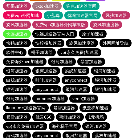
坚果加速器
tiktok加速器
狗急加速器官网
免费vqn外网加速
小蓝鸟
优途加速器官网
风驰加速器
旋风加速器
免费vps加速器外网苹果版
旋风加速度器
快连加速器
快连加速器官网入口
原子加速器
快鸭加速器
快柠檬加速器
旋风加速度器
外网网址导航
软件中心
橘子加速器
vp(永久免费)加速器
免费海外pvn加速器
银河加速器
暴雪加速器
银河加速器
银河加速器
蚂蚁加速器
银河加速器
白鲸加速器
哇哇加速器
anyconnect
银河加速器
银河加速器
anyconnect
银河加速器
银河加速器
银河加速器
hammer加速器
veee加速器
ikuuu.me加速器官网
暴雪加速器
纵云梯加速器
暴雪加速器
优云666
蜜蜂加速器
1元机场
vp(永久免费)加速器
海外梯子官网
银河加速器
海鸥加速器
anyconnect
银河加速器
荔枝加速器