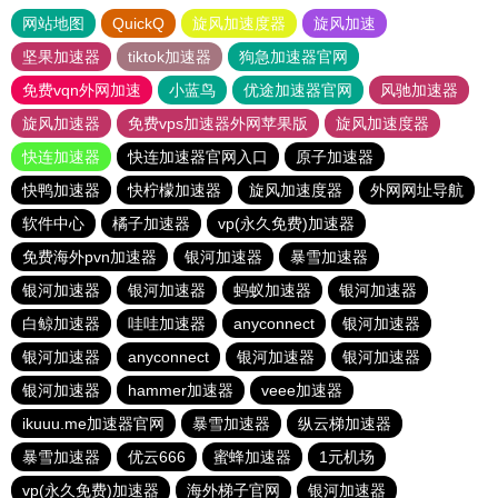
网站地图
QuickQ
旋风加速度器
旋风加速
坚果加速器
tiktok加速器
狗急加速器官网
免费vqn外网加速
小蓝鸟
优途加速器官网
风驰加速器
旋风加速器
免费vps加速器外网苹果版
旋风加速度器
快连加速器
快连加速器官网入口
原子加速器
快鸭加速器
快柠檬加速器
旋风加速度器
外网网址导航
软件中心
橘子加速器
vp(永久免费)加速器
免费海外pvn加速器
银河加速器
暴雪加速器
银河加速器
银河加速器
蚂蚁加速器
银河加速器
白鲸加速器
哇哇加速器
anyconnect
银河加速器
银河加速器
anyconnect
银河加速器
银河加速器
银河加速器
hammer加速器
veee加速器
ikuuu.me加速器官网
暴雪加速器
纵云梯加速器
暴雪加速器
优云666
蜜蜂加速器
1元机场
vp(永久免费)加速器
海外梯子官网
银河加速器