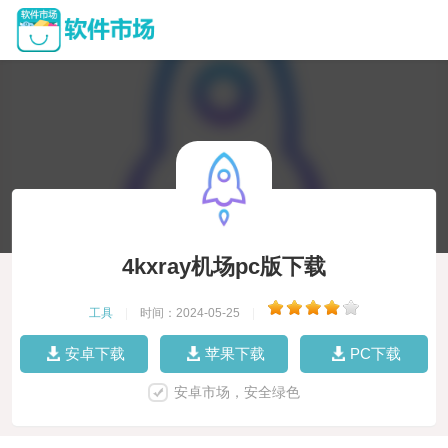
4kxray机场pc版下载
工具
|
时间：2024-05-25
|
安卓下载
苹果下载
PC下载
安卓市场，安全绿色