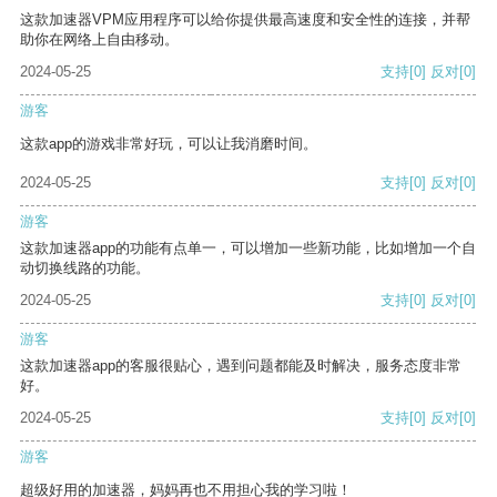
这款加速器VPM应用程序可以给你提供最高速度和安全性的连接，并帮
助你在网络上自由移动。
2024-05-25
支持
[0]
反对
[0]
游客
这款app的游戏非常好玩，可以让我消磨时间。
2024-05-25
支持
[0]
反对
[0]
游客
这款加速器app的功能有点单一，可以增加一些新功能，比如增加一个自
动切换线路的功能。
2024-05-25
支持
[0]
反对
[0]
游客
这款加速器app的客服很贴心，遇到问题都能及时解决，服务态度非常
好。
2024-05-25
支持
[0]
反对
[0]
游客
超级好用的加速器，妈妈再也不用担心我的学习啦！