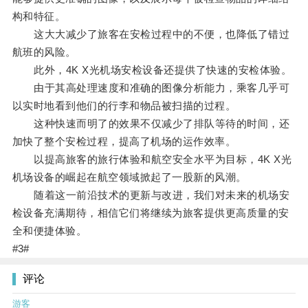
构和特征。
这大大减少了旅客在安检过程中的不便，也降低了错过
航班的风险。
此外，4K X光机场安检设备还提供了快速的安检体验。
由于其高处理速度和准确的图像分析能力，乘客几乎可
以实时地看到他们的行李和物品被扫描的过程。
这种快速而明了的效果不仅减少了排队等待的时间，还
加快了整个安检过程，提高了机场的运作效率。
以提高旅客的旅行体验和航空安全水平为目标，4K X光
机场设备的崛起在航空领域掀起了一股新的风潮。
随着这一前沿技术的更新与改进，我们对未来的机场安
检设备充满期待，相信它们将继续为旅客提供更高质量的安
全和便捷体验。
#3#
评论
游客