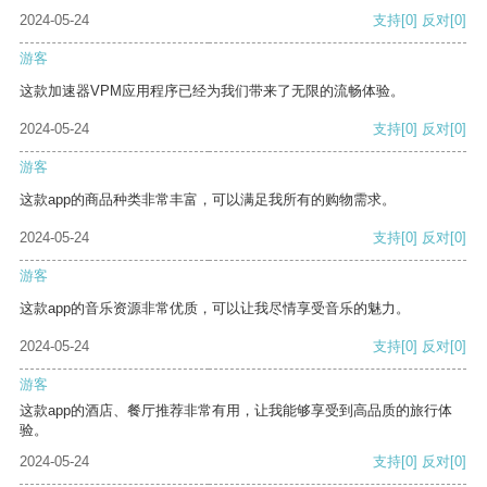
2024-05-24
支持
[0]
反对
[0]
游客
这款加速器VPM应用程序已经为我们带来了无限的流畅体验。
2024-05-24
支持
[0]
反对
[0]
游客
这款app的商品种类非常丰富，可以满足我所有的购物需求。
2024-05-24
支持
[0]
反对
[0]
游客
这款app的音乐资源非常优质，可以让我尽情享受音乐的魅力。
2024-05-24
支持
[0]
反对
[0]
游客
这款app的酒店、餐厅推荐非常有用，让我能够享受到高品质的旅行体
验。
2024-05-24
支持
[0]
反对
[0]