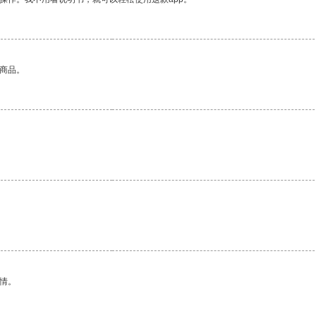
的商品。
情。