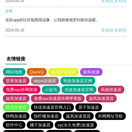
2024-05-18
支持
[0]
反对
[0]
游客
这款app的社区氛围很温馨，让我能够感受到家的温暖。
2024-05-18
支持
[0]
反对
[0]
友情链接
网站地图
QuickQ
旋风加速度器
旋风加速
坚果加速器
tiktok加速器
狗急加速器官网
免费vqn外网加速
小蓝鸟
优途加速器官网
风驰加速器
旋风加速器
免费vps加速器外网苹果版
旋风加速度器
快连加速器
快连加速器官网入口
原子加速器
快鸭加速器
快柠檬加速器
旋风加速度器
外网网址导航
软件中心
橘子加速器
vp(永久免费)加速器