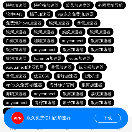
快鸭加速器
快柠檬加速器
旋风加速度器
外网网址导航
软件中心
橘子加速器
vp(永久免费)加速器
免费海外pvn加速器
银河加速器
暴雪加速器
银河加速器
银河加速器
蚂蚁加速器
银河加速器
白鲸加速器
哇哇加速器
anyconnect
银河加速器
银河加速器
anyconnect
银河加速器
银河加速器
银河加速器
hammer加速器
veee加速器
ikuuu.me加速器官网
暴雪加速器
纵云梯加速器
暴雪加速器
优云666
蜜蜂加速器
1元机场
vp(永久免费)加速器
海外梯子官网
银河加速器
海鸥加速器
anyconnect
银河加速器
荔枝加速器
anyconnect
青柠加速器
原子加速器
银河加速器
速鹰666
番石榴加速器
abc加速器
永久免费使用的加速器
下载
0.490808s
首页
安卓
苹果
排行
推荐