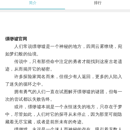
简介
排行
缥缈墟官网
人们常说缥缈墟是一个神秘的地方，四周云雾缭绕，宛
如梦幻般的仙境。
传说中，只有那些命中注定的勇者才能找到这座古老遗
迹，从而揭开它的秘密。
许多探险家闻名而来，但很少有人返回，更多的人陷入
了迷失的循环之中。
拥有勇气的人们一直在试图解开缥缈墟的谜团，但每一
次的尝试都以失败告终。
或许，缥缈墟本就是一个永恒迷失的地方，只存在于梦
中，尽管如此，人们对它的探寻从未停止，因为那里可能隐
藏着无尽宝藏，或者是前所未有的奇迹。
缥缈墟，永远是一个迷人而神秘的存在，吸引着无数人