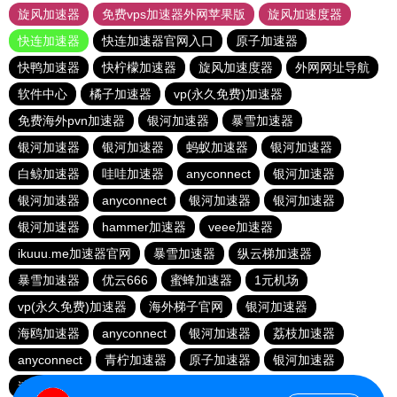
旋风加速器
免费vps加速器外网苹果版
旋风加速度器
快连加速器
快连加速器官网入口
原子加速器
快鸭加速器
快柠檬加速器
旋风加速度器
外网网址导航
软件中心
橘子加速器
vp(永久免费)加速器
免费海外pvn加速器
银河加速器
暴雪加速器
银河加速器
银河加速器
蚂蚁加速器
银河加速器
白鲸加速器
哇哇加速器
anyconnect
银河加速器
银河加速器
anyconnect
银河加速器
银河加速器
银河加速器
hammer加速器
veee加速器
ikuuu.me加速器官网
暴雪加速器
纵云梯加速器
暴雪加速器
优云666
蜜蜂加速器
1元机场
vp(永久免费)加速器
海外梯子官网
银河加速器
海鸥加速器
anyconnect
银河加速器
荔枝加速器
anyconnect
青柠加速器
原子加速器
银河加速器
速鹰666
番石榴加速器
abc加速器