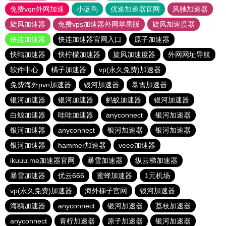
免费vqn外网加速
小蓝鸟
优途加速器官网
风驰加速器
旋风加速器
免费vps加速器外网苹果版
旋风加速度器
快连加速器
快连加速器官网入口
原子加速器
快鸭加速器
快柠檬加速器
旋风加速度器
外网网址导航
软件中心
橘子加速器
vp(永久免费)加速器
免费海外pvn加速器
银河加速器
暴雪加速器
银河加速器
银河加速器
蚂蚁加速器
银河加速器
白鲸加速器
哇哇加速器
anyconnect
银河加速器
银河加速器
anyconnect
银河加速器
银河加速器
银河加速器
hammer加速器
veee加速器
ikuuu.me加速器官网
暴雪加速器
纵云梯加速器
暴雪加速器
优云666
蜜蜂加速器
1元机场
vp(永久免费)加速器
海外梯子官网
银河加速器
海鸥加速器
anyconnect
银河加速器
荔枝加速器
anyconnect
青柠加速器
原子加速器
银河加速器