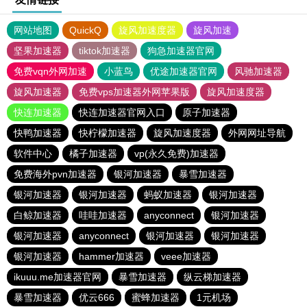
网站地图
QuickQ
旋风加速度器
旋风加速
坚果加速器
tiktok加速器
狗急加速器官网
免费vqn外网加速
小蓝鸟
优途加速器官网
风驰加速器
旋风加速器
免费vps加速器外网苹果版
旋风加速度器
快连加速器
快连加速器官网入口
原子加速器
快鸭加速器
快柠檬加速器
旋风加速度器
外网网址导航
软件中心
橘子加速器
vp(永久免费)加速器
免费海外pvn加速器
银河加速器
暴雪加速器
银河加速器
银河加速器
蚂蚁加速器
银河加速器
白鲸加速器
哇哇加速器
anyconnect
银河加速器
银河加速器
anyconnect
银河加速器
银河加速器
银河加速器
hammer加速器
veee加速器
ikuuu.me加速器官网
暴雪加速器
纵云梯加速器
暴雪加速器
优云666
蜜蜂加速器
1元机场