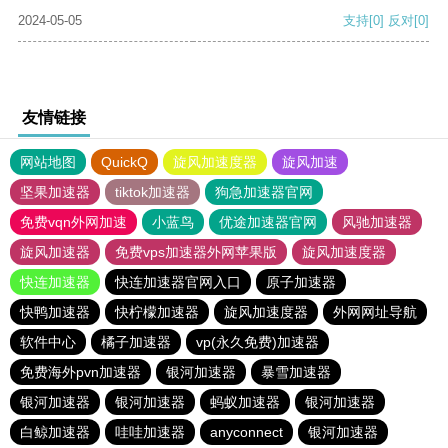
2024-05-05
支持
[0]
反对
[0]
友情链接
网站地图
QuickQ
旋风加速度器
旋风加速
坚果加速器
tiktok加速器
狗急加速器官网
免费vqn外网加速
小蓝鸟
优途加速器官网
风驰加速器
旋风加速器
免费vps加速器外网苹果版
旋风加速度器
快连加速器
快连加速器官网入口
原子加速器
快鸭加速器
快柠檬加速器
旋风加速度器
外网网址导航
软件中心
橘子加速器
vp(永久免费)加速器
免费海外pvn加速器
银河加速器
暴雪加速器
银河加速器
银河加速器
蚂蚁加速器
银河加速器
白鲸加速器
哇哇加速器
anyconnect
银河加速器