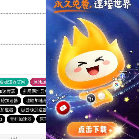
支持
[0]
反对
[0]
支持
[0]
反对
[0]
途加速器官网
风驰加速器
旋风加速器
加速度器
外网网址导航
软件中心
橘子加速器
白鲸加速器
哇哇加速器
anyconnect
银河加速器
雪加速器
纵云梯加速器
暴雪加速器
优云666
蜜蜂加速器
t
青柠加速器
原子加速器
银河加速器
速鹰666