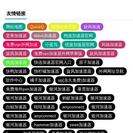
友情链接
网站地图
QuickQ
旋风加速度器
旋风加速
坚果加速器
tiktok加速器
狗急加速器官网
免费vqn外网加速
小蓝鸟
优途加速器官网
风驰加速器
旋风加速器
免费vps加速器外网苹果版
旋风加速度器
快连加速器
快连加速器官网入口
原子加速器
快鸭加速器
快柠檬加速器
旋风加速度器
外网网址导航
软件中心
橘子加速器
vp(永久免费)加速器
免费海外pvn加速器
银河加速器
暴雪加速器
银河加速器
银河加速器
蚂蚁加速器
银河加速器
白鲸加速器
哇哇加速器
anyconnect
银河加速器
银河加速器
anyconnect
银河加速器
银河加速器
银河加速器
hammer加速器
veee加速器