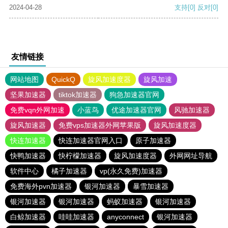
2024-04-28
支持
[0]
反对
[0]
友情链接
网站地图
QuickQ
旋风加速度器
旋风加速
坚果加速器
tiktok加速器
狗急加速器官网
免费vqn外网加速
小蓝鸟
优途加速器官网
风驰加速器
旋风加速器
免费vps加速器外网苹果版
旋风加速度器
快连加速器
快连加速器官网入口
原子加速器
快鸭加速器
快柠檬加速器
旋风加速度器
外网网址导航
软件中心
橘子加速器
vp(永久免费)加速器
免费海外pvn加速器
银河加速器
暴雪加速器
银河加速器
银河加速器
蚂蚁加速器
银河加速器
白鲸加速器
哇哇加速器
anyconnect
银河加速器