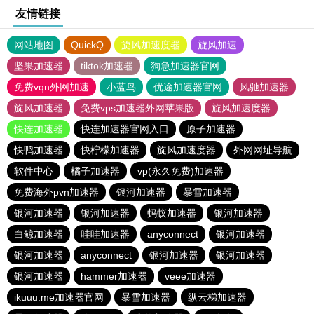
友情链接
网站地图
QuickQ
旋风加速度器
旋风加速
坚果加速器
tiktok加速器
狗急加速器官网
免费vqn外网加速
小蓝鸟
优途加速器官网
风驰加速器
旋风加速器
免费vps加速器外网苹果版
旋风加速度器
快连加速器
快连加速器官网入口
原子加速器
快鸭加速器
快柠檬加速器
旋风加速度器
外网网址导航
软件中心
橘子加速器
vp(永久免费)加速器
免费海外pvn加速器
银河加速器
暴雪加速器
银河加速器
银河加速器
蚂蚁加速器
银河加速器
白鲸加速器
哇哇加速器
anyconnect
银河加速器
银河加速器
anyconnect
银河加速器
银河加速器
银河加速器
hammer加速器
veee加速器
ikuuu.me加速器官网
暴雪加速器
纵云梯加速器