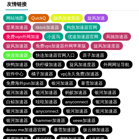
友情链接
网站地图
QuickQ
旋风加速度器
旋风加速
坚果加速器
tiktok加速器
狗急加速器官网
免费vqn外网加速
小蓝鸟
优途加速器官网
风驰加速器
旋风加速器
免费vps加速器外网苹果版
旋风加速度器
快连加速器
快连加速器官网入口
原子加速器
快鸭加速器
快柠檬加速器
旋风加速度器
外网网址导航
软件中心
橘子加速器
vp(永久免费)加速器
免费海外pvn加速器
银河加速器
暴雪加速器
银河加速器
银河加速器
蚂蚁加速器
银河加速器
白鲸加速器
哇哇加速器
anyconnect
银河加速器
银河加速器
anyconnect
银河加速器
银河加速器
银河加速器
hammer加速器
veee加速器
ikuuu.me加速器官网
暴雪加速器
纵云梯加速器