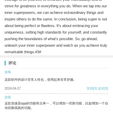
strive for greatness in everything you do. When we tap into our
inner superpowers, we can achieve extraordinary things and
inspire others to do the same. In conclusion, being super is not
about being perfect or flawless. It's about embracing your
uniqueness, setting high standards for yourself, and constantly
pushing the boundaries of what's possible. So, go ahead,
unleash your inner superpower and watch as you achieve truly
remarkable things.#3#
评论
游客
这款软件的设计非常人性化，使用起来非常舒服。
2024-04-27
支持
[0]
反对
[0]
游客
这款加速器app的功能有点单一，可以增加一些新功能，比如增加一个自
动切换线路的功能。