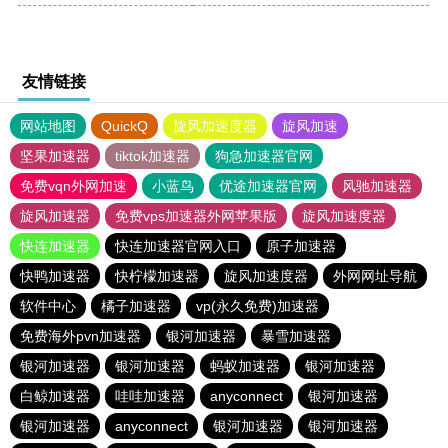
友情链接
网站地图
QuickQ
旋风加速度器
旋风加速
坚果加速器
tiktok加速器
狗急加速器官网
免费vqn外网加速
小蓝鸟
优途加速器官网
风驰加速器
旋风加速器
免费vps加速器外网苹果版
旋风加速度器
快连加速器
快连加速器官网入口
原子加速器
快鸭加速器
快柠檬加速器
旋风加速度器
外网网址导航
软件中心
橘子加速器
vp(永久免费)加速器
免费海外pvn加速器
银河加速器
暴雪加速器
银河加速器
银河加速器
蚂蚁加速器
银河加速器
白鲸加速器
哇哇加速器
anyconnect
银河加速器
银河加速器
anyconnect
银河加速器
银河加速器